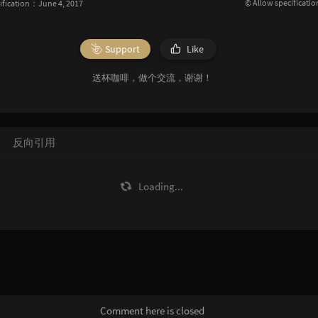
© Allow specificatio
ification：June 4, 2017
Support
Like
送杯咖啡，做个交流，谢谢！
反向引用
Loading...
Comment here is closed