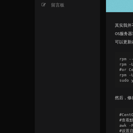
留言板
其实我并
OS服务器我
可以更新内
rpm -
rpm -
#or Ce
rpm -
然后，修
#CentO
#查看默
awk -
#设置启