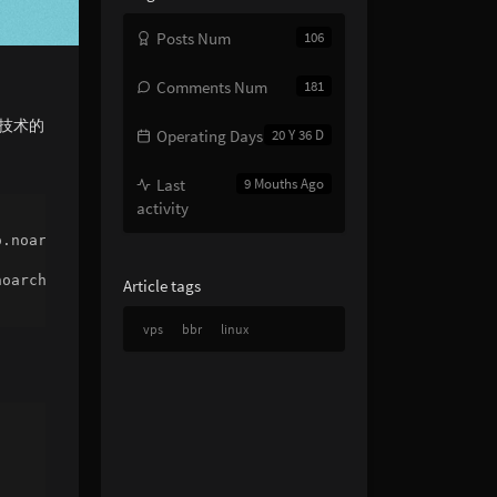
Posts Num
106
Comments Num
181
VM技术的
Operating Days
20 Y 36 D
Last
9 Mouths Ago
activity
.noarch.rpm

oarch.rpm

Article tags
vps
bbr
linux