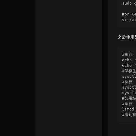
sudo 
#or C
之后使用
#执行

echo 
echo 
#保存生
sysctl
#执行

sysct
sysct
#如果结
#执行

lsmod 