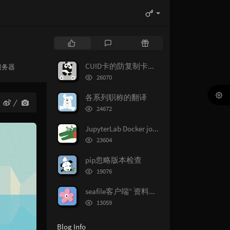
P
L
R
o
a
a
p
t
n
CUID卡的防复制卡机制
es：
服务器
u
e
d
浏
26070
l
览
s
o
次
a
t
m
各系列职称的翻译
数:
r
c
a
浏
24672
览
a
o
r
次
r
m
t
JupyterLab Docker jovyan的sudo密码
数:
浏
t
m
i
23604
览
i
e
c
次
pip忽略版本检查
c
n
l
数:
浏
l
t
e
19076
览
e
s
s
次
seafile客户端“ 资料库太大无法同步 ”问题解决办法
s
数:
浏
13059
览
次
Blog Info
数: