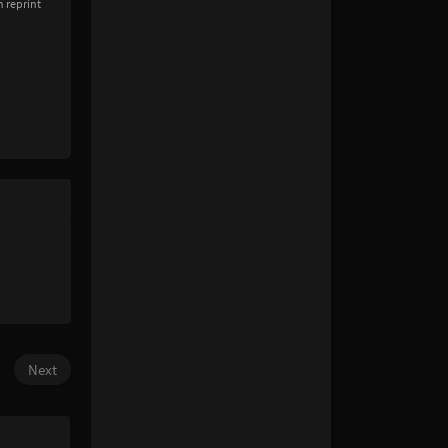
n reprint
Next