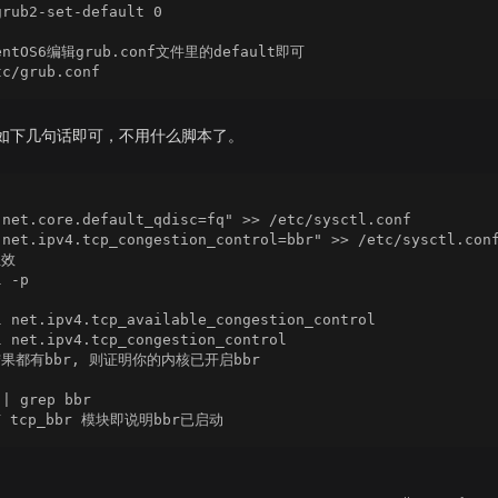
grub2-set-default 0

entOS6编辑grub.conf文件里的default即可

如下几句话即可，不用什么脚本了。
"net.core.default_qdisc=fq" >> /etc/sysctl.conf

"net.ipv4.tcp_congestion_control=bbr" >> /etc/sysctl.conf
效

 -p

l net.ipv4.tcp_available_congestion_control

l net.ipv4.tcp_congestion_control

果都有bbr, 则证明你的内核已开启bbr

| grep bbr
