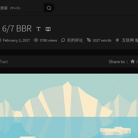
 6/7 BBR
发
Categori
February 2, 2017
3780 views
关闭评论
1027 words
互联网
布
时
间：
Text
Share to：