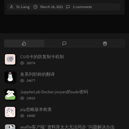
Dr.Liang
March 24, 2021
2 comments
P
L
R
o
a
a
p
t
n
CUID卡的防复制卡机制
u
e
d
浏
26074
l
s
o
览
次
a
t
m
各系列职称的翻译
数:
r
c
a
浏
24677
览
a
o
r
次
r
m
t
JupyterLab Docker jovyan的sudo密码
数:
t
浏
m
i
23615
览
i
e
c
次
pip忽略版本检查
c
n
l
数:
浏
l
t
e
19080
览
e
s
s
次
seafile客户端“ 资料库太大无法同步 ”问题解决办法
s