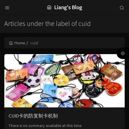
Liang's Blog
Articles under the label of cuid
Home
cuid
CUID卡的防复制卡机制
There is no summary available at this time