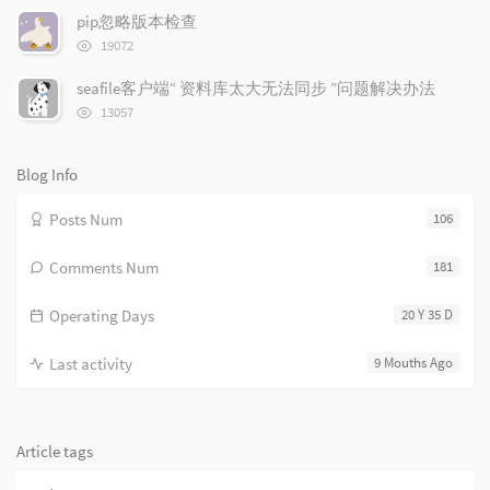
次
pip忽略版本检查
c
n
l
数:
浏
l
t
e
19072
览
e
s
s
次
seafile客户端“ 资料库太大无法同步 ”问题解决办法
s
数:
浏
13057
览
次
数:
Blog Info
Posts Num
106
Comments Num
181
Operating Days
20 Y 35 D
Last activity
9 Mouths Ago
Article tags