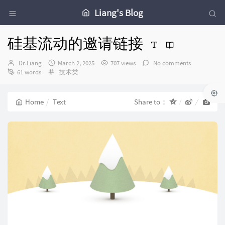
Liang's Blog
硅基流动的邀请链接
Author：
发
Dr.Liang
March 2, 2025
707 views
No comments
Categories：
布
61 words
技术类
时
间：
Home
Text
Share to：