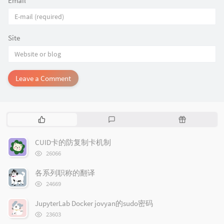
Email
*
Site
Leave a Comment
P
L
R
o
a
a
p
t
n
CUID卡的防复制卡机制
u
e
d
浏
26066
l
s
o
览
次
a
t
m
各系列职称的翻译
数:
r
c
a
浏
24669
览
a
o
r
次
r
m
t
JupyterLab Docker jovyan的sudo密码
数:
t
浏
m
i
23603
览
i
e
c