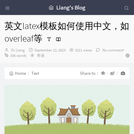
Liang's Blog
英文latex模板如何使用中文，如
overleaf等
Author：
发
Dr.Liang
September 12, 2023
3211 views
No comments
布
Categories：
336 words
奇谈
时
间：
Home
Text
Share to：