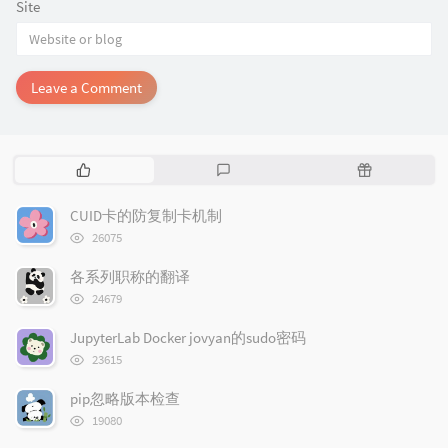
Site
Leave a Comment
P
L
R
o
a
a
p
t
n
CUID卡的防复制卡机制
u
e
d
浏
26075
l
s
o
览
次
a
t
m
各系列职称的翻译
数:
r
c
a
浏
24679
览
a
o
r
次
r
m
t
JupyterLab Docker jovyan的sudo密码
数:
t
浏
m
i
23615
览
i
e
c
次
pip忽略版本检查
c
n
l
数:
浏
l
t
e
19080
览
e
s
s