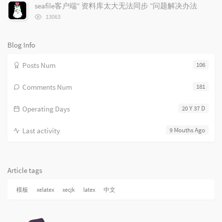
次
seafile客户端“ 资料库太大无法同步 ”问题解决办法
s
数:
浏
13063
览
次
数:
Blog Info
Posts Num
106
Comments Num
181
Operating Days
20 Y 37 D
Last activity
9 Mouths Ago
Article tags
模板
xelatex
xecjk
latex
中文